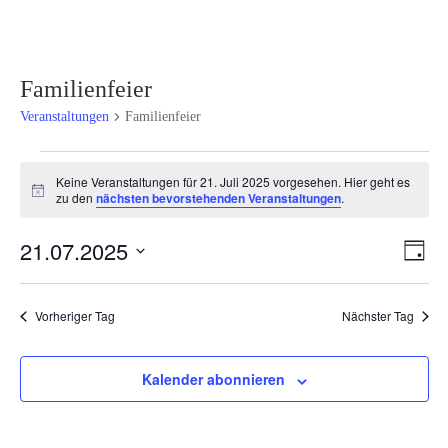
Familienfeier
Veranstaltungen
Familienfeier
Veranstaltungen
Keine Veranstaltungen für 21. Juli 2025 vorgesehen. Hier geht es
für
Hinweis
zu den
nächsten bevorstehenden Veranstaltungen
.
21.
Juli
Ansi
Ver
21.07.2025
Tag
2025
Ans
Navi
Datum
Nav
wählen.
Vorheriger Tag
Nächster Tag
Kalender abonnieren