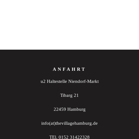
ANFAHRT
u2 Haltestelle Niendorf-Markt
Tibarg 21
22459 Hamburg
info(at)thevillagehamburg.de
TEl. 0152 31422328