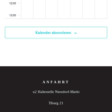
12:00
13:00
14:00
Kalender abonnieren
15:00
16:00
17:00
18:00
ANFAHRT
19:00
u2 Haltestelle Niendorf-Markt
20:00
Tibarg 21
21:00