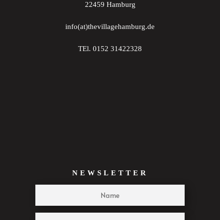
22459 Hamburg
22:00
info(at)thevillagehamburg.de
23:00
TEl. 0152 31422328
:00
NEWSLETTER