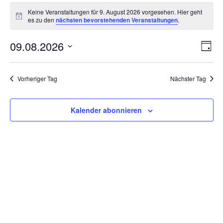
Veranstaltungen
Keine Veranstaltungen für 9. August 2026 vorgesehen. Hier geht
für
Hinweis
es zu den
nächsten bevorstehenden Veranstaltungen
.
9.
August
Ansi
Ver
09.08.2026
Tag
2026
Ans
Navi
Datum
Nav
wählen.
Vorheriger Tag
Nächster Tag
Kalender abonnieren