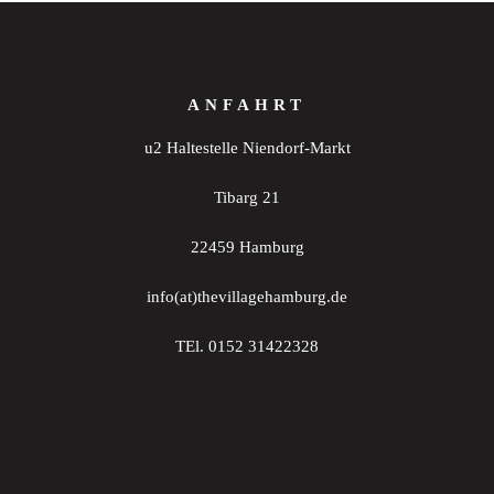
ANFAHRT
u2 Haltestelle Niendorf-Markt
Tibarg 21
22459 Hamburg
info(at)thevillagehamburg.de
TEl. 0152 31422328