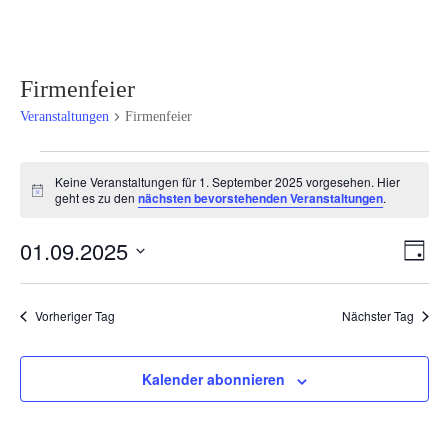
Firmenfeier
Veranstaltungen
Firmenfeier
Veranstaltungen
Keine Veranstaltungen für 1. September 2025 vorgesehen. Hier
für
Hinweis
geht es zu den
nächsten bevorstehenden Veranstaltungen
.
1.
September
Ansi
Ver
01.09.2025
Tag
2025
Ans
Navi
Datum
Nav
wählen.
Vorheriger Tag
Nächster Tag
Kalender abonnieren