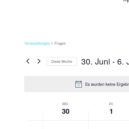
Veranstaltungen
Fragen
30. Juni
 - 
6. 
Diese Woche
Datum
auswählen.
Es wurden keine Ergebn
Woche
MO.
DI.
30
1
von
Veranstaltungen
Montag,
Dienstag,
Keine
Keine
0:00