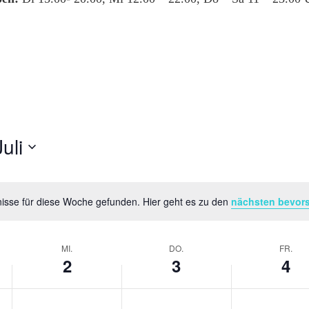
Juli
isse für diese Woche gefunden. Hier geht es zu den
nächsten bevor
Hinweis
MI.
DO.
FR.
2
3
4
Mittwoch,
Donnerstag,
Freitag,
Keine
Keine
Keine