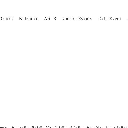
Drinks
Kalender
Art
Unsere Events
Dein Event
en:
Di 15.00- 20.00, Mi 12.00 – 22.00, Do – Sa 11 – 23.00 