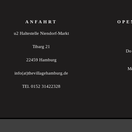
20:00
ANFAHRT
OPE
21:00
u2 Haltestelle Niendorf-Markt
22:00
Tibarg 21
Do 
23:00
0:00
22459 Hamburg
Mo
info(at)thevillagehamburg.de
TEl. 0152 31422328