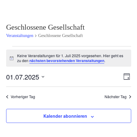
Geschlossene Gesellschaft
Veranstaltungen
Geschlossene Gesellschaft
Veranstaltungen
Keine Veranstaltungen für 1. Juli 2025 vorgesehen. Hier geht es
für
Hinweis
zu den
nächsten bevorstehenden Veranstaltungen
.
1.
Juli
Ansi
Ver
01.07.2025
Tag
2025
Ans
Navi
Datum
Nav
wählen.
Vorheriger Tag
Nächster Tag
Kalender abonnieren