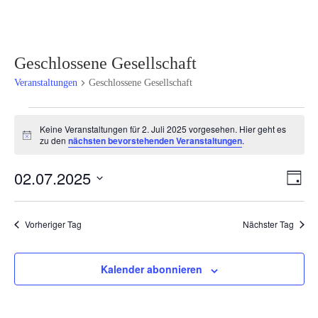
Geschlossene Gesellschaft
Veranstaltungen
Geschlossene Gesellschaft
Veranstaltungen
Keine Veranstaltungen für 2. Juli 2025 vorgesehen. Hier geht es
für
Hinweis
zu den
nächsten bevorstehenden Veranstaltungen
.
2.
Juli
Ansi
Ver
02.07.2025
Tag
2025
Ans
Navi
Datum
Nav
wählen.
Vorheriger Tag
Nächster Tag
Kalender abonnieren