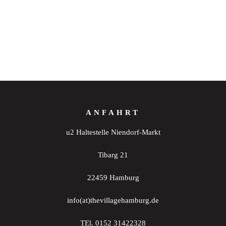
ANFAHRT
u2 Haltestelle Niendorf-Markt
Tibarg 21
22459 Hamburg
info(at)thevillagehamburg.de
TEl. 0152 31422328