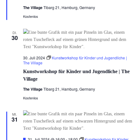
The Village
Tibarg 21, Hamburg, Germany
Kostenlos
DI.
30
30. Juli 2024
Kunstworkshop für Kinder und Jugendliche |
The Village
Kunstworkshop für Kinder und Jugendliche | The
Village
The Village
Tibarg 21, Hamburg, Germany
Kostenlos
MI.
31
Hervorgehoben
31. Juli 2024 @ 16:00
-
18:00
Kunstworkshop für Kinder