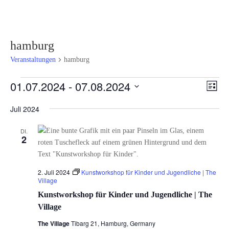
hamburg
Veranstaltungen
hamburg
Veranstaltungen
Ansi
Ver
01.07.2024
 - 
07.08.2024
Liste
Ans
Navi
Datum
Nav
Juli 2024
wählen.
DI.
2
2. Juli 2024
Kunstworkshop für Kinder und Jugendliche | The
Village
Kunstworkshop für Kinder und Jugendliche | The
Village
The Village
Tibarg 21, Hamburg, Germany