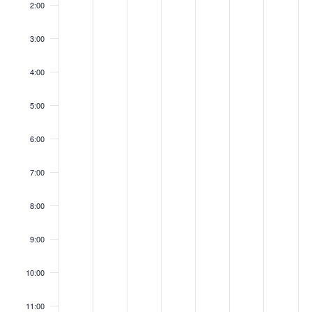
2:00
Tag.
Tag.
Tag.
Tag.
Tag.
Tag.
3:00
4:00
5:00
6:00
7:00
8:00
9:00
10:00
11:00