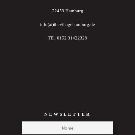
21:00
22459 Hamburg
22:00
info(at)thevillagehamburg.de
23:00
TEl. 0152 31422328
:00
NEWSLETTER