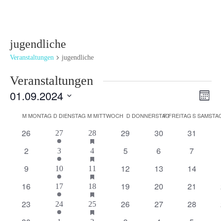
jugendliche
Veranstaltungen
jugendliche
Veranstaltungen
Ansi
Ver
01.09.2024
Monat
Ans
Navi
Datum
Nav
Kalender
M
MONTAG
D
DIENSTAG
M
MITTWOCH
D
DONNERSTAG
F
FREITAG
S
SAMSTA
wählen.
von
0
hat
0
0
0
26
29
30
31
1
1
27
28
Veranstaltungen
Veranstaltungen
Veranstaltungen
Veranstaltungen
Veranstaltungen
Veransta
Veranstaltung
Veranstaltung
vorgestellt
0
hat
0
0
0
2
5
6
7
1
1
3
4
Veranstaltungen
Veranstaltungen
Veranstaltungen
Veranstaltungen
Veransta
Veranstaltung
Veranstaltung
vorgestellt
0
hat
0
0
0
9
12
13
14
1
1
10
11
Veranstaltungen
Veranstaltungen
Veranstaltungen
Veranstaltungen
Veransta
Veranstaltung
Veranstaltung
vorgestellt
0
hat
0
0
0
16
19
20
21
1
1
17
18
Veranstaltungen
Veranstaltungen
Veranstaltungen
Veranstaltungen
Veransta
Veranstaltung
Veranstaltung
vorgestellt
0
hat
0
0
0
23
26
27
28
1
1
24
25
Veranstaltungen
Veranstaltungen
Veranstaltungen
Veranstaltungen
Veransta
Veranstaltung
Veranstaltung
vorgestellt
hat