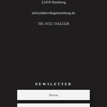
22459 Hamburg
22:00
info(at)thevillagehamburg.de
23:00
TEl. 0152 31422328
:00
NEWSLETTER