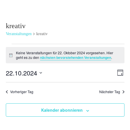
kreativ
Veranstaltungen
kreativ
Veranstaltungen
Keine Veranstaltungen für 22. Oktober 2024 vorgesehen. Hier
für
Hinweis
geht es zu den
nächsten bevorstehenden Veranstaltungen
.
22.
Oktober
Ansi
Ver
22.10.2024
Tag
2024
Ans
Navi
Datum
Nav
wählen.
Vorheriger Tag
Nächster Tag
Kalender abonnieren