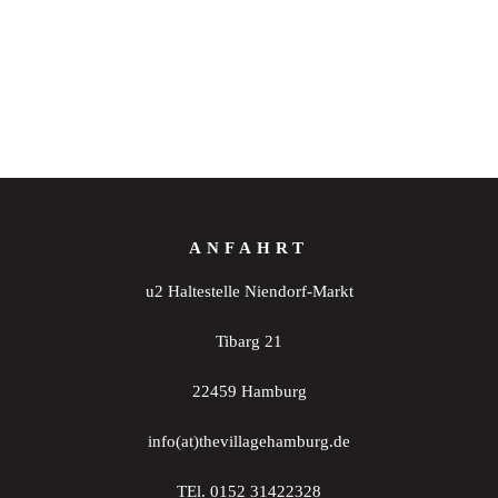
ANFAHRT
u2 Haltestelle Niendorf-Markt
Tibarg 21
22459 Hamburg
info(at)thevillagehamburg.de
TEl. 0152 31422328