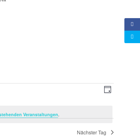
Ansichten-
Veranstaltu
Tag
Ansichten-
Navigation
Navigation
stehenden Veranstaltungen
.
Nächster Tag