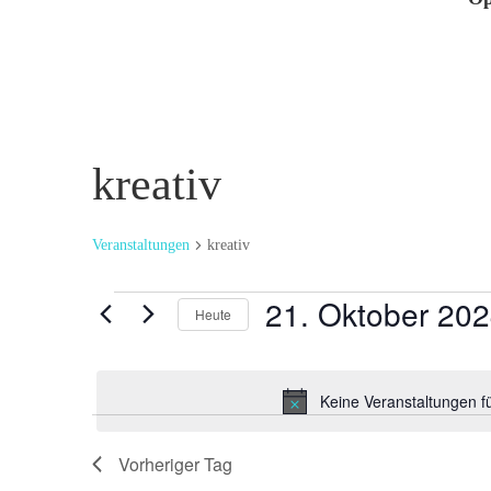
kreativ
Veranstaltungen
kreativ
Veranstaltungen
21. Oktober 20
Heute
für
Datum
21.
wählen.
Oktober
Keine Veranstaltungen f
2024
Vorheriger Tag