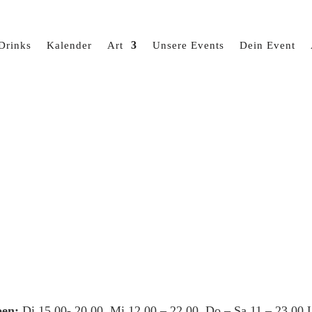
Drinks
Kalender
Art
Unsere Events
Dein Event
en:
Di 15.00- 20.00, Mi 12.00 – 22.00, Do – Sa 11 – 23.00 