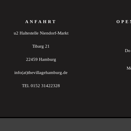
20:00
ANFAHRT
OPE
21:00
u2 Haltestelle Niendorf-Markt
22:00
Tibarg 21
Do 
23:00
0:00
22459 Hamburg
Mo
info(at)thevillagehamburg.de
TEl. 0152 31422328