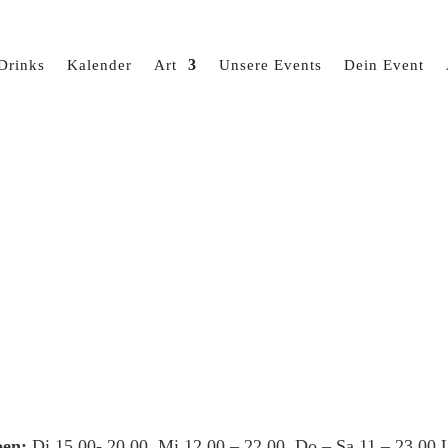
Drinks
Kalender
Art
Unsere Events
Dein Event
en:
Di 15.00- 20.00, Mi 12.00 – 22.00, Do – Sa 11 – 23.00 