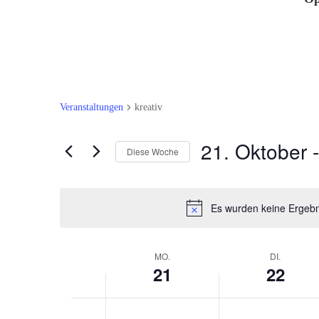
Veranstaltungen
kreativ
21. Oktober
 -
Diese Woche
Datum
auswählen.
Es wurden keine Ergebn
Woche
MO.
DI.
21
22
von
Veranstaltungen
Montag,
Dienstag,
Keine
Keine
0:00