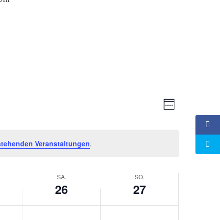
Ansichten-
Veranstaltu
Woche
Ansichten-
Navigation
Navigation
stehenden Veranstaltungen
.
SA.
SO.
26
27
Samstag,
Sonntag,
Keine
Keine