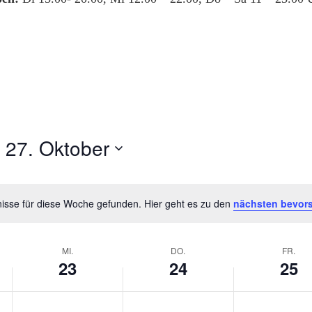
 
27. Oktober
isse für diese Woche gefunden. Hier geht es zu den
nächsten bevor
Hinweis
MI.
DO.
FR.
23
24
25
Mittwoch,
Donnerstag,
Freitag,
Keine
Keine
Keine