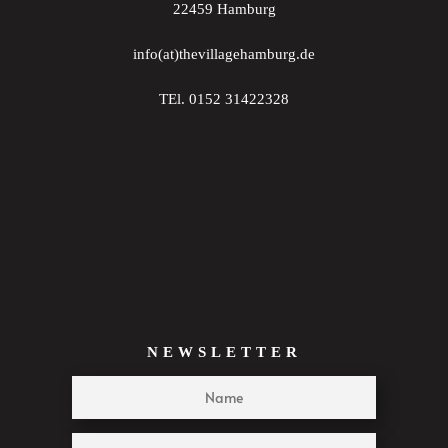
22459 Hamburg
22:00
info(at)thevillagehamburg.de
23:00
TEl. 0152 31422328
:00
NEWSLETTER