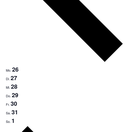
26
Mo.
27
Di.
28
Mi.
29
Do.
30
Fr.
31
Sa.
1
So.
Nächste