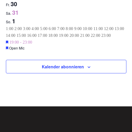
30
Fr.
31
Sa.
1
So.
0:00
1:00
2:00
3:00
4:00
5:00
6:00
7:00
8:00
9:00
10:00
11:00
12:00
13:00
0:00
14:00
15:00
16:00
17:00
18:00
19:00
20:00
21:00
22:00
23:00
Montag,
Dienstag,
Mittwoch,
Donnerstag,
Freitag,
Samstag,
Keine
Keine
Keine
Keine
Keine
Empfohlen
May
19:00
-
23:00
Mai
Mai
Mai
Mai
Mai
Mai
Empfohlen
Open Mic
Veranstaltungen
Veranstaltungen
Veranstaltungen
Veranstaltungen
Veranstaltungen
31,
Sonntag,
26,
27,
28,
29,
30,
31,
Keine
an
an
an
an
an
2025
Juni
2025
2025
2025
2025
2025
2025
Veranstaltungen
diesem
diesem
diesem
diesem
diesem
1,
Kalender abonnieren
an
Tag.
Tag.
Tag.
Tag.
Tag.
2025
diesem
Tag.