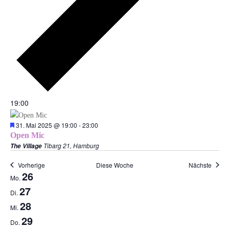
19:00
Empfohlen
31. Mai 2025 @ 19:00
-
23:00
Open Mic
Tibarg 21, Hamburg
The Village
Vorherige
Diese Woche
Nächste
Woche
26
Mo.
von
27
Di.
Veranstaltungen
28
Mi.
29
Do.