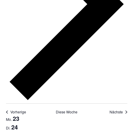
Vorherige
Diese Woche
Nächste
Woche
23
Mo.
von
24
Di.