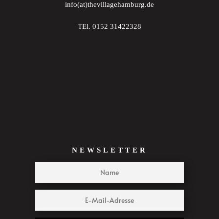
info(at)thevillagehamburg.de
23:00
TEl. 0152 31422328
:00
NEWSLETTER