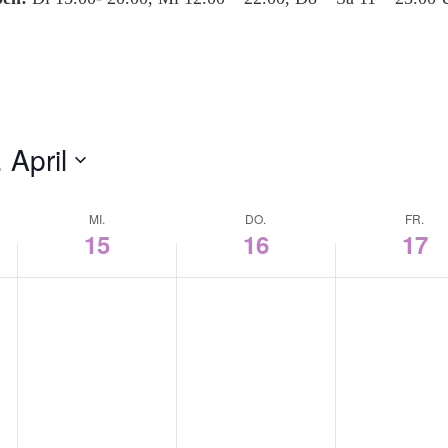
 April
MI.
DO.
FR.
15
16
17
Mittwoch,
Donnerstag,
Freitag,
April
April
April
15,
16,
17,
2026
2026
2026