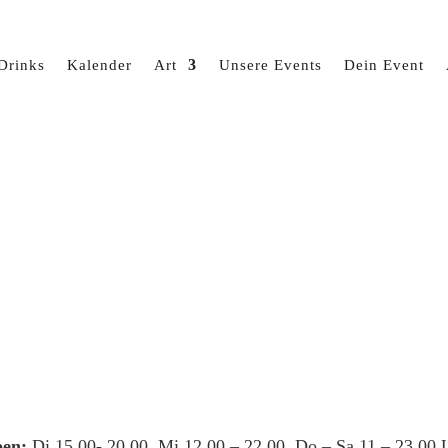
Drinks
Kalender
Art
Unsere Events
Dein Event
en:
Di 15.00- 20.00, Mi 12.00 – 22.00, Do – Sa 11 – 23.00 