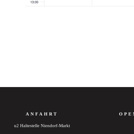
13:00
14:00
15:00
16:00
17:00
18:00
19:00
20:00
ANFAHRT
OPE
21:00
u2 Haltestelle Niendorf-Markt
22:00