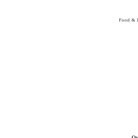
Food & 
Op