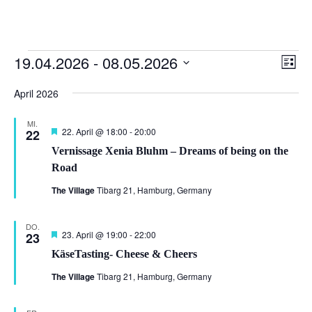
Veranstaltungen
Ansi
Ver
19.04.2026
 - 
08.05.2026
Liste
Ans
Navi
Datum
Nav
April 2026
wählen.
MI.
Hervorgehoben
22. April @ 18:00
-
20:00
22
Vernissage Xenia Bluhm – Dreams of being on the
Road
The Village
Tibarg 21, Hamburg, Germany
DO.
Hervorgehoben
23. April @ 19:00
-
22:00
23
KäseTasting- Cheese & Cheers
The Village
Tibarg 21, Hamburg, Germany