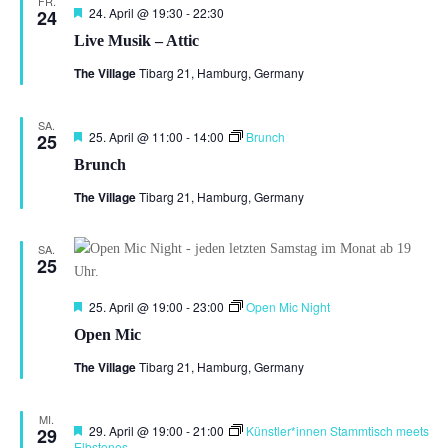
FR.
Hervorgehoben
24. April @ 19:30
-
22:30
24
Live Musik – Attic
The Village
Tibarg 21, Hamburg, Germany
SA.
Hervorgehoben
25. April @ 11:00
-
14:00
Brunch
25
Brunch
The Village
Tibarg 21, Hamburg, Germany
SA.
25
Hervorgehoben
25. April @ 19:00
-
23:00
Open Mic Night
Open Mic
The Village
Tibarg 21, Hamburg, Germany
MI.
Hervorgehoben
29. April @ 19:00
-
21:00
Künstler*innen Stammtisch meets
29
Elbstones