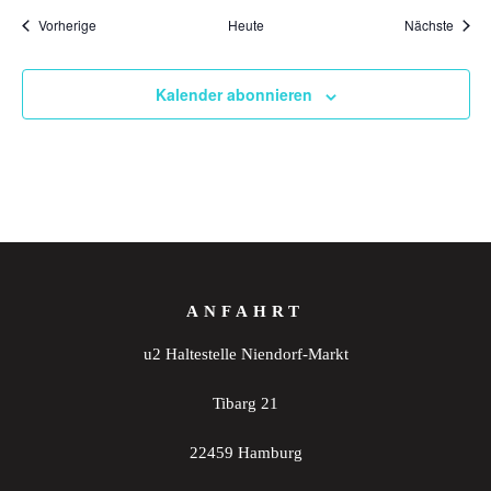
Veranstaltungen
Veran
Vorherige
Heute
Nächste
Kalender abonnieren
ANFAHRT
u2 Haltestelle Niendorf-Markt
Tibarg 21
22459 Hamburg