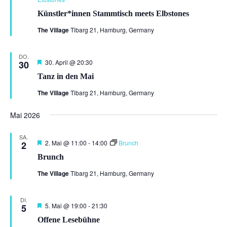
Künstler*innen Stammtisch meets Elbstones
The Village
Tibarg 21, Hamburg, Germany
DO.
Hervorgehoben
30. April @ 20:30
30
Tanz in den Mai
The Village
Tibarg 21, Hamburg, Germany
Mai 2026
SA.
Hervorgehoben
2. Mai @ 11:00
-
14:00
Brunch
2
Brunch
The Village
Tibarg 21, Hamburg, Germany
DI.
Hervorgehoben
5. Mai @ 19:00
-
21:30
5
Offene Lesebühne