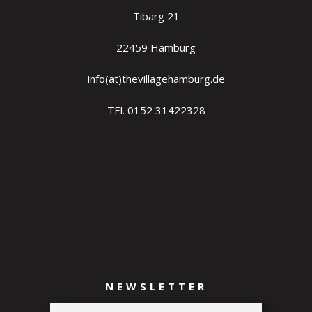
Tibarg 21
22459 Hamburg
info(at)thevillagehamburg.de
TEl. 0152 31422328
NEWSLETTER