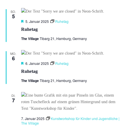
SO.
5
Hervorgehoben
5. Januar 2025
Ruhetag
Ruhetag
The Village
Tibarg 21, Hamburg, Germany
MO.
6
Hervorgehoben
6. Januar 2025
Ruhetag
Ruhetag
The Village
Tibarg 21, Hamburg, Germany
DI.
7
7. Januar 2025
Kunstworkshop für Kinder und Jugendliche |
The Village