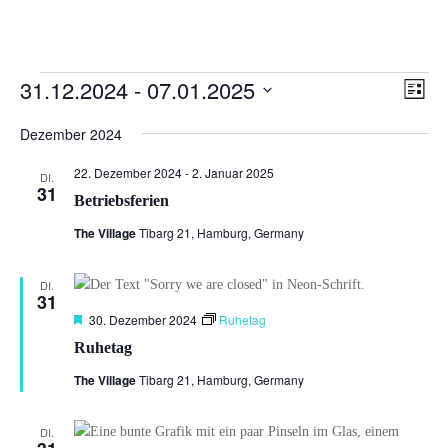
Veranstaltungen
Ansi
Ver
31.12.2024
 - 
07.01.2025
Liste
Ans
Navi
Datum
Nav
Dezember 2024
wählen.
22. Dezember 2024
-
2. Januar 2025
DI.
31
Betriebsferien
The Village
Tibarg 21, Hamburg, Germany
DI.
31
Hervorgehoben
30. Dezember 2024
Ruhetag
Ruhetag
The Village
Tibarg 21, Hamburg, Germany
DI.