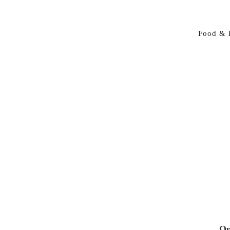
Food & 
Op