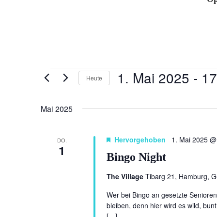
Veranstaltungen
1. Mai 2025
 - 
17
Heute
Datum
wählen.
Mai 2025
Hervorgehoben
1. Mai 2025 @
DO.
1
Bingo Night
The Village
Tibarg 21, Hamburg, 
Wer bei Bingo an gesetzte Seniorena
bleiben, denn hier wird es wild, bun
[…]