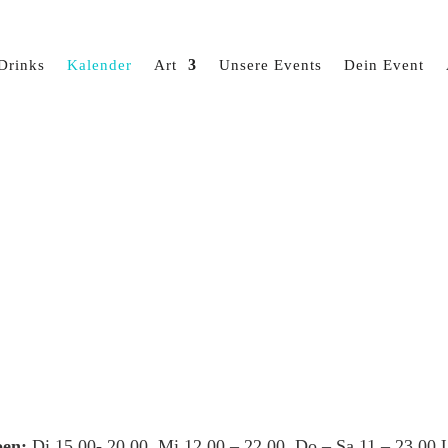
Drinks
Kalender
Art
Unsere Events
Dein Event
en:
Di 15.00- 20.00, Mi 12.00 – 22.00, Do – Sa 11 – 23.00 