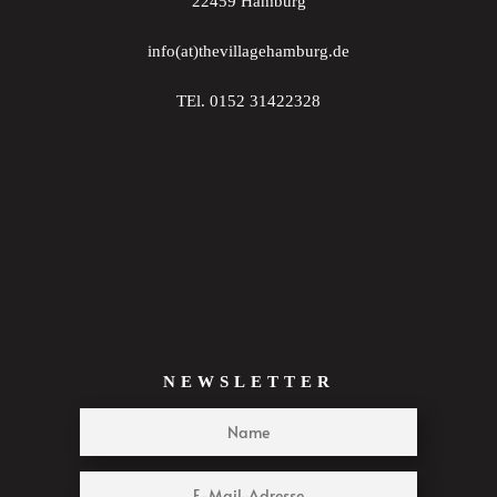
22459 Hamburg
info(at)thevillagehamburg.de
TEl. 0152 31422328
NEWSLETTER