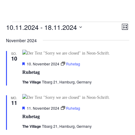
Veranstaltungen
Ansi
Ver
10.11.2024
 - 
18.11.2024
Liste
Ans
Navi
Datum
Nav
November 2024
wählen.
SO.
10
Hervorgehoben
10. November 2024
Ruhetag
Ruhetag
The Village
Tibarg 21, Hamburg, Germany
MO.
11
Hervorgehoben
11. November 2024
Ruhetag
Ruhetag
The Village
Tibarg 21, Hamburg, Germany