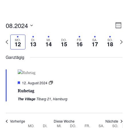
Ansi
Ver
08.2024
Woche
Ans
Navi
Datum
Nav
Vorherige
auswählen.
MO.
DI.
MI.
DO.
FR.
SA.
SO.
Nächs
12
13
14
15
16
17
18
Woche
Woch
Ganztägig
Empfohlen
12. August 2024
Ruhetag
Tibarg 21, Hamburg
The Village
Vorherige
Diese Woche
Nächste
Woche
MO.
DI.
MI.
DO.
FR.
SA.
SO.