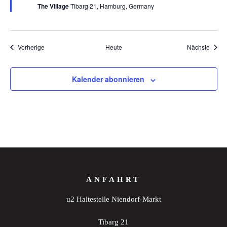
The Village
Tibarg 21, Hamburg, Germany
Veranstaltungen
Veran
Vorherige
Heute
Nächste
Kalender abonnieren
ANFAHRT
u2 Haltestelle Niendorf-Markt
Tibarg 21