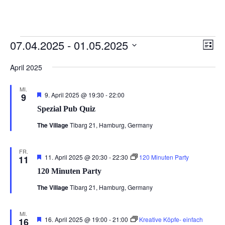
Veranstaltungen
Ansi
Ver
07.04.2025
 - 
01.05.2025
Liste
Ans
Navi
Datum
Nav
April 2025
wählen.
MI.
Hervorgehoben
9. April 2025 @ 19:30
-
22:00
9
Spezial Pub Quiz
The Village
Tibarg 21, Hamburg, Germany
FR.
Hervorgehoben
11. April 2025 @ 20:30
-
22:30
120 Minuten Party
11
120 Minuten Party
The Village
Tibarg 21, Hamburg, Germany
MI.
Hervorgehoben
16. April 2025 @ 19:00
-
21:00
Kreative Köpfe- einfach
16