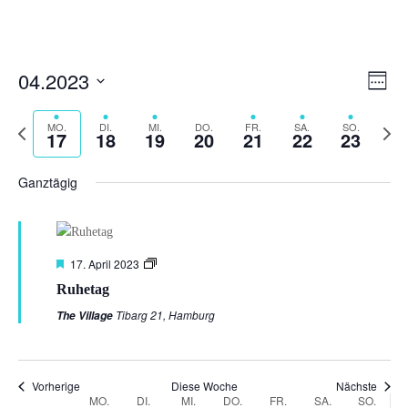
Ansi
Ver
04.2023
Woche
Ans
Navi
Datum
Nav
Vorherige
auswählen.
MO.
DI.
MI.
DO.
FR.
SA.
SO.
Nächs
17
18
19
20
21
22
23
Woche
Woch
Ganztägig
Empfohlen
17. April 2023
Ruhetag
Tibarg 21, Hamburg
The Village
Vorherige
Diese Woche
Nächste
Woche
MO.
DI.
MI.
DO.
FR.
SA.
SO.