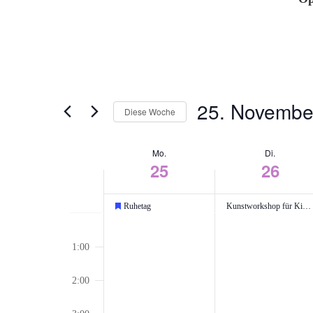
25. Novembe
Diese Woche
Datum
auswählen.
Woche
Mo.
Di.
25
26
von
Veranstaltungen
Ruhetag
Kunstworkshop für Kinder und Jugendliche | The Village
Empfohlen
Montag,
Dienstag,
Keine
0:00
November
November
Veranstaltungen
1:00
25,
26,
an
2024
2024
diesem
2:00
Tag.