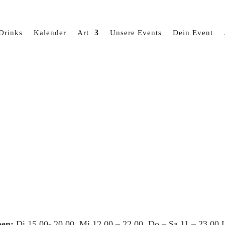
Drinks
Kalender
Art
Unsere Events
Dein Event
en:
Di 15.00- 20.00, Mi 12.00 – 22.00, Do – Sa 11 – 23.00 