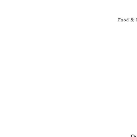
Food & 
Op