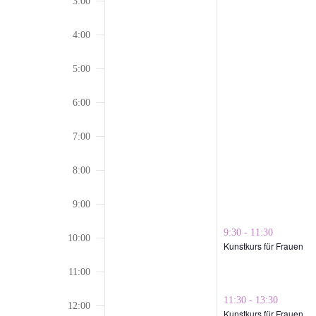
3:00
4:00
5:00
6:00
7:00
8:00
9:00
November
9:30
-
11:30
10:00
Kunstkurs für Frauen
26,
2024
11:00
November
11:30
-
13:30
12:00
Kunstkurs für Frauen
26,