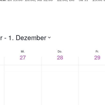
r
 - 
1. Dezember
Mi.
Do.
Fr.
27
28
29
Mittwoch,
Donnerstag,
Freitag,
November
November
November
27,
28,
29,
2024
2024
2024